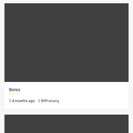
हिमाचल
4 months ago
हिमPrasang