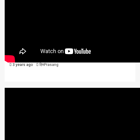
राजनीति
विविध
शिक्षा / स्वास्थ्य
हिमाचल
हिमाचल समाचार 28 जून, 2023
3 years ago
हिमPrasang