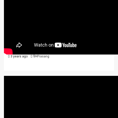
राजनीति
विविध
वीडियो न्यूज़
शिक्षा / स्वास्थ्य
हिमाचल
हिमाचल समाचार 29 जून, 2023
3 years ago
हिमPrasang