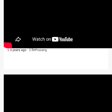
राजनीति
विविध
वीडियो न्यूज़
शिक्षा / स्वास्थ्य
हिमाचल
हिमाचल समाचार, 01 मई, 2023
3 years ago
हिमPrasang