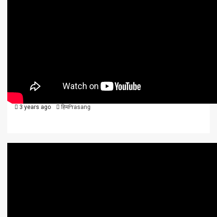
विविध
वीडियो न्यूज़
शिक्षा / स्वास्थ्य
हिमाचल
हिमाचल समाचार, 25 जुलाई, 2023
3 years ago
हिमPrasang