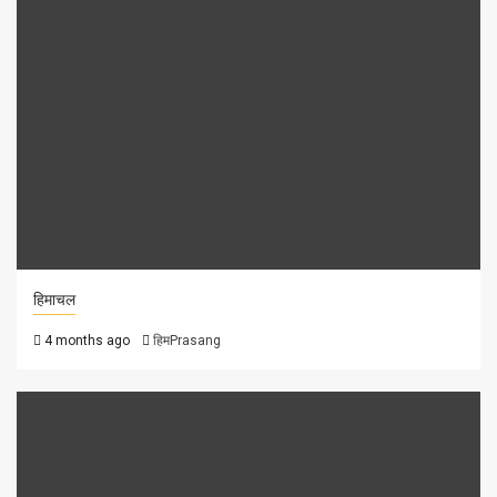
हिमाचल
4 months ago
हिमPrasang