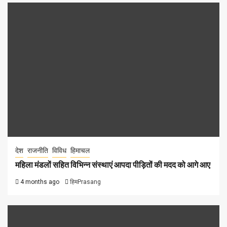
देश
राजनीति
विविध
हिमाचल
महिला मंडलों सहित विभिन्न संस्थाएं आपदा पीड़ितों की मदद को आगे आए
4 months ago
हिमPrasang