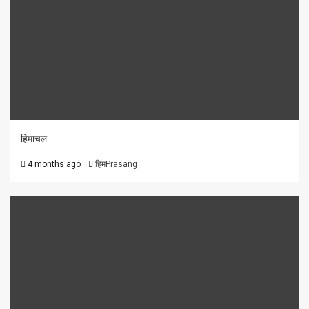
हिमाचल
4 months ago
हिमPrasang