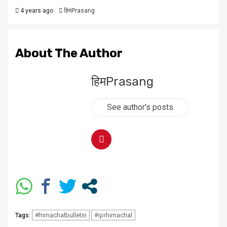
4 years ago
हिमPrasang
About The Author
हिमPrasang
See author's posts
#himachalbulletin
#iprhimachal
Tags: