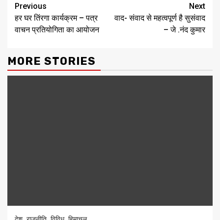
Previous
Next
हर घर तिंरगा कार्यक्रम – पत्र
वाद- संवाद से महत्वपूर्ण है सुसंवाद
वाचन प्रतियोगिता का आयोजन
– जे .नंद कुमार
MORE STORIES
देश
राजनीति
विविध
हिमाचल