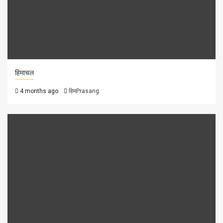
हिमाचल
4 months ago
हिमPrasang