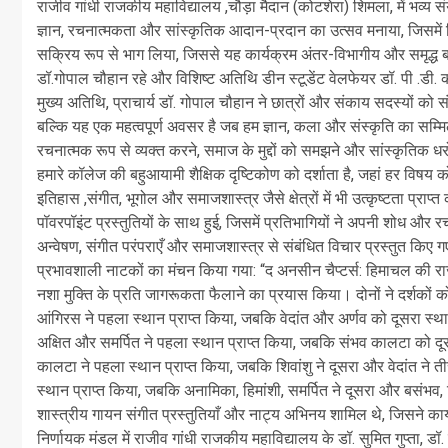
राजीव गांधी राजकीय महाविद्यालय ,चौड़ा मैदान (कोटशेरा) शिमला, में भव्य 
ज्ञान, रचनात्मकता और सांस्कृतिक आदान-प्रदान का उत्सव मनाया, जिसमें व
सक्रिय रूप से भाग लिया, जिससे यह कार्यक्रम अंतर-विभागीय और समृद्ध बन
डॉ.गोपाल चौहान रहे और विशिष्ट अतिथि डीन स्टूडेंट वेलफेयर डॉ. पी .डी. कौ
मुख्य अतिथि, प्राचार्य डॉ. गोपाल चौहान ने छात्रों और संकाय सदस्यों को 
बल्कि यह एक महत्वपूर्ण अवसर है जब हम ज्ञान, कला और संस्कृति का सम्मिलन देख
रचनात्मक रूप से व्यक्त करने, समाज के मुद्दों को समझने और सांस्कृतिक ध
हमारे कॉलेज की बहुआयामी शैक्षिक दृष्टिकोण को दर्शाता है, जहां हर विषय को
इतिहास ,संगीत, भूगोल और समाजशास्त्र जैसे क्षेत्रों में भी उत्कृष्टता प्राप
पॉवरपॉइंट प्रस्तुतियों के साथ हुई, जिसमें प्रतिभागियों ने अपनी शोध और र
अन्वेषण, संगीत परंपराएँ और समाजशास्त्र से संबंधित विचार प्रस्तुत किए 
प्रभावशाली नाटकों का मंचन किया गया: “द अनसीन चैप्टर्स: हिमाचल की राज्
नशा मुक्ति के प्रति जागरूकता फैलाने का प्रयास किया। दोनों ने दर्शकों को
आंगिरस ने पहला स्थान प्राप्त किया, जबकि वेदांत और अर्णव को दूसरा स्थान 
अक्षित और समर्पित ने पहला स्थान प्राप्त किया, जबकि संभव कालटा को द
कालटा ने पहला स्थान प्राप्त किया, जबकि शिवांशु ने दूसरा और वेदांत ने ती
स्थान प्राप्त किया, जबकि अनामिका, हिमांशी, समर्पित ने दूसरा और बसंभव, चिरा
शास्त्रीय गायन संगीत प्रस्तुतियाँ और नाट्य अभिनय शामिल थे, जिसने कार्य
निर्णायक मंडल में राजीव गांधी राजकीय महाविद्यालय के डॉ. सुमित गुप्ता, ड